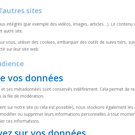
autres sites
enus intégrés (par exemple des vidéos, images, articles…). Le contenu 
t autre site.
r vous, utiliser des cookies, embarquer des outils de suivis tiers, su
é sur leur site web.
udience
de vos données
e et ses métadonnées sont conservés indéfiniment. Cela permet de r
 la file de modération.
istrent sur notre site (si cela est possible), nous stockons également le
ir, modifier ou supprimer leurs informations personnelles à tout moment 
ier ces informations.
avez sur vos données